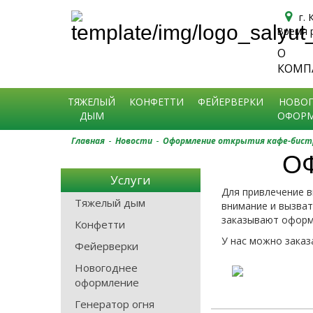
г.
Время р
О
Спецэффекты на праздник в Краснодаре
КОМП
ТЯЖЕЛЫЙ
КОНФЕТТИ
ФЕЙЕРВЕРКИ
НОВОГ
ДЫМ
ОФОРМ
-
-
Главная
Новости
Оформление открытия кафе-бист
О
Услуги
Для привлечение 
Тяжелый дым
внимание и вызват
заказывают оформ
Конфетти
У нас можно зака
Фейерверки
Новогоднее
оформление
Генератор огня