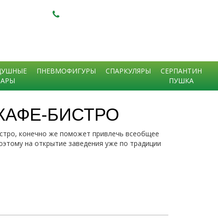
+7 (918)
394-93-00
+7 (928)
210-12-07
ДУШНЫЕ
ПНЕВМОФИГУРЫ
СПАРКУЛЯРЫ
СЕРПАНТИН
АРЫ
ПУШКА
КАФЕ-БИСТРО
истро, конечно же поможет привлечь всеобщее
оэтому на открытие заведения уже по традиции