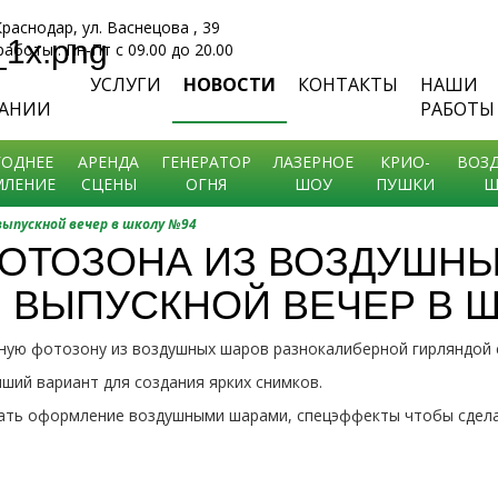
 Краснодар, ул. Васнецова , 39
аботы : Пн-Пт с 09.00 до 20.00
УСЛУГИ
НОВОСТИ
КОНТАКТЫ
НАШИ
АНИИ
РАБОТЫ
ОДНЕЕ
АРЕНДА
ГЕНЕРАТОР
ЛАЗЕРНОЕ
КРИО-
ВОЗ
ЛЕНИЕ
СЦЕНЫ
ОГНЯ
ШОУ
ПУШКИ
Ш
выпускной вечер в школу №94
ОТОЗОНА ИЗ ВОЗДУШНЫ
ВЫПУСКНОЙ ВЕЧЕР В 
ую фотозону из воздушных шаров разнокалиберной гирляндой с
чший вариант для создания ярких снимков.
зать оформление воздушными шарами, спецэффекты чтобы сдела