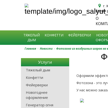
г.
Время р
О
Спецэффекты на праздник в Краснодаре
КОМП
ТЯЖЕЛЫЙ
КОНФЕТТИ
ФЕЙЕРВЕРКИ
НОВОГ
ДЫМ
ОФОРМ
-
-
Главная
Новости
Фотозона из воздушных шаров на 
Ф
Услуги
Тяжелый дым
Оформили эффектн
Конфетти
Фотозона - это лу
Фейерверки
У нас можно зака
Новогоднее
оформление
Генератор огня