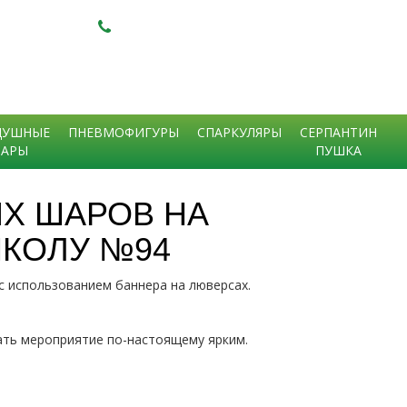
+7 (918)
394-93-00
+7 (928)
210-12-07
ДУШНЫЕ
ПНЕВМОФИГУРЫ
СПАРКУЛЯРЫ
СЕРПАНТИН
АРЫ
ПУШКА
Х ШАРОВ НА
ШКОЛУ №94
 использованием баннера на люверсах.
ть мероприятие по-настоящему ярким.